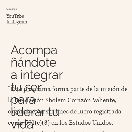
Síguenos
YouTube
Instagram
Acompa
ñándote
a integrar
tu ser
“Este programa forma parte de la misión de
para
la Fundación Sholem Corazón Valiente,
liderar tu
organización sin fines de lucro registrada
vida
como 501(c)(3) en los Estados Unidos,